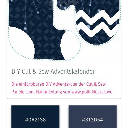
DIY Cut & Sew Adventskalender
Die einfärbbaren DIY Adventskalender Cut & Sew
Panele samt Nähanleitung von www.polli-klecks.love
#0A2138
#313D54