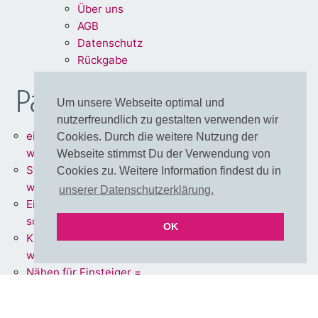
Über uns
A
G
B
Dat
enschu
tz
Rückg
abe
Partnershops
Um unsere Webseite optimal und
nutzerfreundlich zu gestalten verwenden wir
einfärbbare Meterware =
Cookies. Durch die weitere Nutzung der
www.stoff.love
Webseite stimmst Du der Verwendung von
Stoffe + Schnittmuster =
Cookies zu. Weitere Information findest du in
www.schnoffle.de
unserer Datenschutzerklärung.
Eigene Stoffe = www.stoff-
schmie.de
OK
Kissen Made in Germany =
www.kissen.love
Nähen für Einsteiger =
www.polli-klecks.love
einfärbbare Cut & Sew DIY