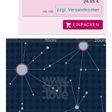
24.95 €
zzgl. Versandkosten
inkl. USt.
EINPACKEN
10cm
20cm