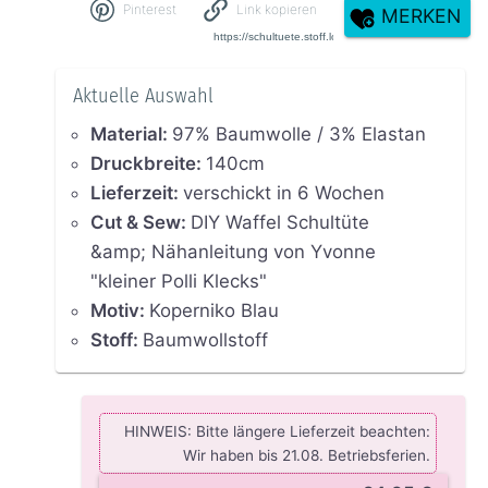
Pinterest
Link kopieren
MERKEN
Aktuelle Auswahl
Material
:
97% Baumwolle / 3% Elastan
Druckbreite
:
140cm
Lieferzeit
:
verschickt in 6 Wochen
Cut & Sew
:
DIY Waffel Schultüte
&amp; Nähanleitung von Yvonne
"kleiner Polli Klecks"
Motiv
:
Koperniko Blau
Stoff
:
Baumwollstoff
HINWEIS: Bitte längere Lieferzeit beachten:
Wir haben bis 21.08. Betriebsferien.