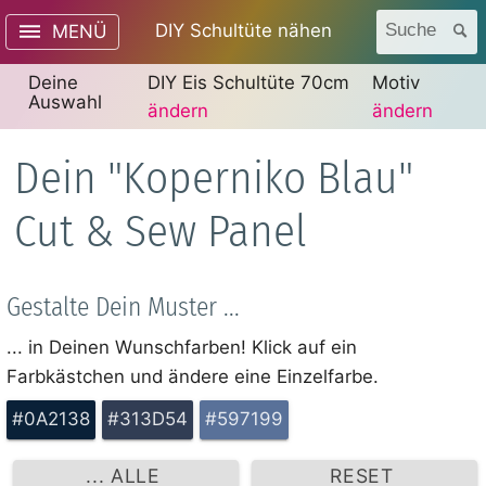
DIY Schultüte nähen
Suche
MENÜ
Deine
DIY Eis Schultüte 70cm
Motiv
Auswahl
ändern
ändern
Dein "Koperniko Blau"
Cut & Sew Panel
Gestalte Dein Muster ...
... in Deinen Wunschfarben! Klick auf ein
Farbkästchen und ändere eine Einzelfarbe.
#0A2138
#313D54
#597199
... ALLE
RESET