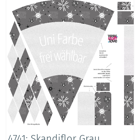
4741: Skandiflor Grau