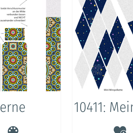
terne
10411: Mei