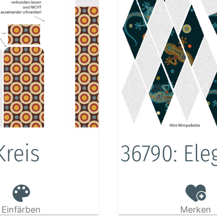
Kreis
36790: El
Einfärben
Merken