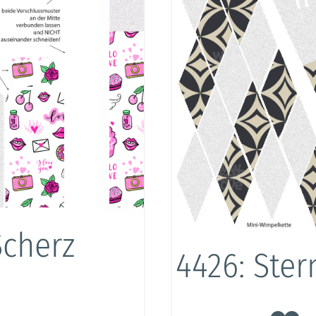
Scherz
4426: Ste