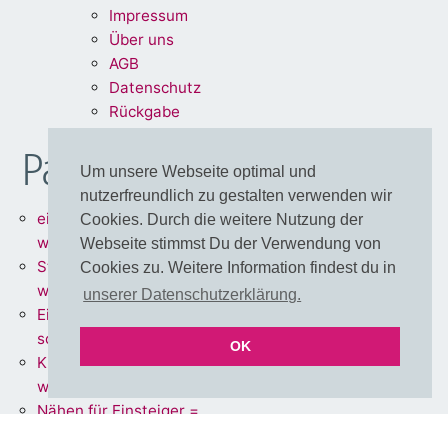
Impre
ssum
Über uns
A
G
B
Dat
enschu
tz
Rückg
abe
Partnershops
Um unsere Webseite optimal und
nutzerfreundlich zu gestalten verwenden wir
einfärbbare Meterware =
Cookies. Durch die weitere Nutzung der
www.stoff.love
Webseite stimmst Du der Verwendung von
Stoffe + Schnittmuster =
Cookies zu. Weitere Information findest du in
www.schnoffle.de
unserer Datenschutzerklärung.
Eigene Stoffe = www.stoff-
schmie.de
OK
Kissen Made in Germany =
www.kissen.love
Nähen für Einsteiger =
www.polli-klecks.love