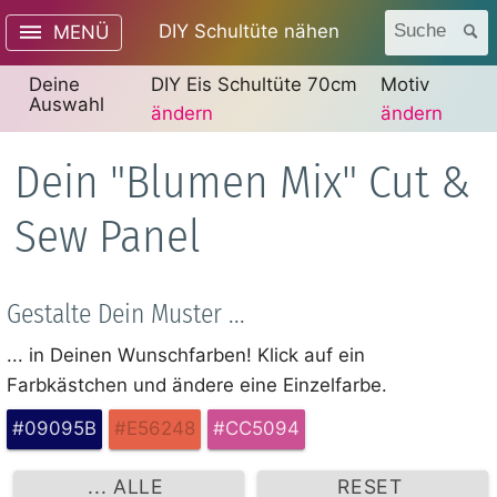
DIY Schultüte nähen
Suche
MENÜ
Deine
DIY Eis Schultüte 70cm
Motiv
Auswahl
ändern
ändern
Dein "Blumen Mix" Cut &
Sew Panel
Gestalte Dein Muster ...
... in Deinen Wunschfarben! Klick auf ein
Farbkästchen und ändere eine Einzelfarbe.
#09095B
#E56248
#CC5094
... ALLE
RESET