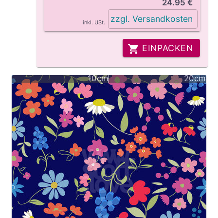
24.95 €
zzgl. Versandkosten
inkl. USt.
EINPACKEN
10cm
20cm