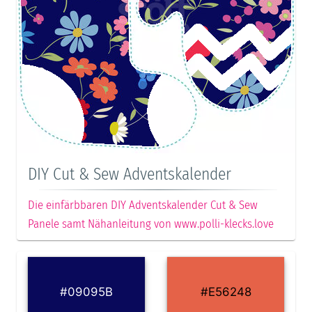
DIY Cut & Sew Adventskalender
Die einfärbbaren DIY Adventskalender Cut & Sew
Panele samt Nähanleitung von www.polli-klecks.love
#09095B
#E56248