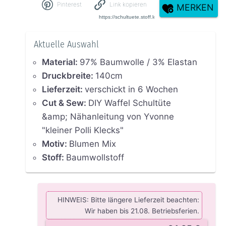
Pinterest
Link kopieren
MERKEN
Aktuelle Auswahl
Material
:
97% Baumwolle / 3% Elastan
Druckbreite
:
140cm
Lieferzeit
:
verschickt in 6 Wochen
Cut & Sew
:
DIY Waffel Schultüte
&amp; Nähanleitung von Yvonne
"kleiner Polli Klecks"
Motiv
:
Blumen Mix
Stoff
:
Baumwollstoff
HINWEIS: Bitte längere Lieferzeit beachten:
Wir haben bis 21.08. Betriebsferien.