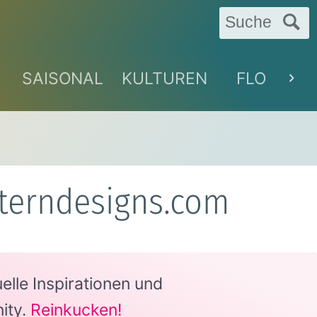
Suche
SAISONAL
KULTUREN
FLORAL
tterndesigns.com
lle Inspirationen und
ity.
Reinkucken!