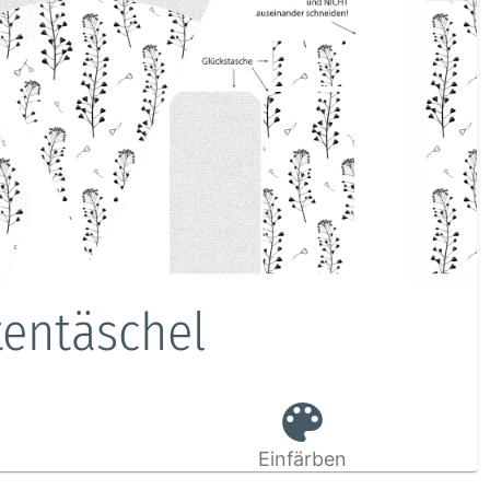
tentäschel
Einfärben