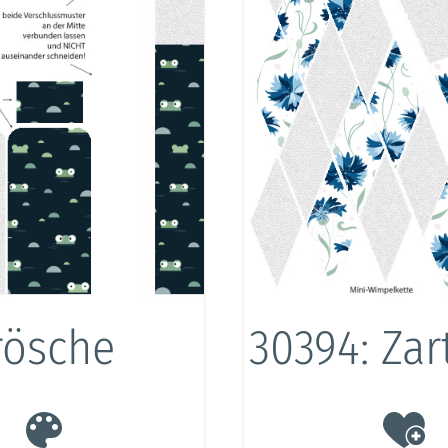
rösche
30394: Za