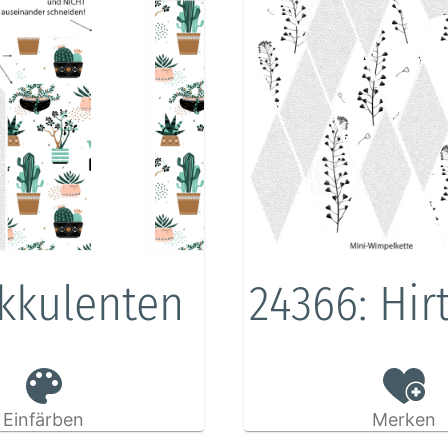
kkulenten
24366: Hir
Einfärben
Merken