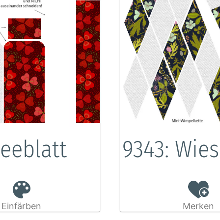
leeblatt
9343: Wies
Einfärben
Merken