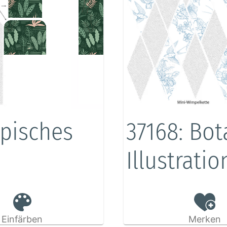
opisches
37168: Bot
Illustrati
Einfärben
Merken