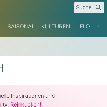
Suche
SAISONAL
KULTUREN
FLORAL
H
lle Inspirationen und
ity.
Reinkucken!