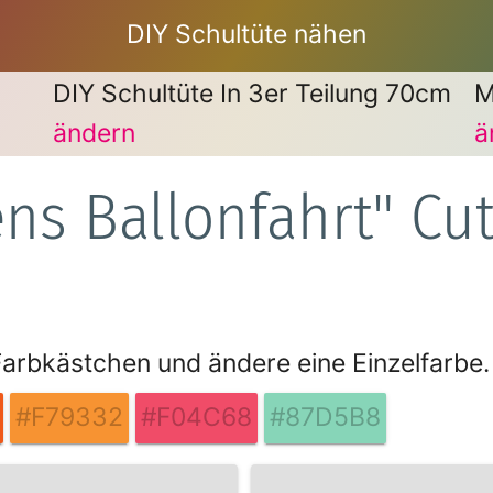
DIY Schultüte nähen
DIY Schultüte In 3er Teilung 70cm
M
ändern
ä
ns Ballonfahrt" Cu
 Farbkästchen und ändere eine Einzelfarbe.
#F79332
#F04C68
#87D5B8