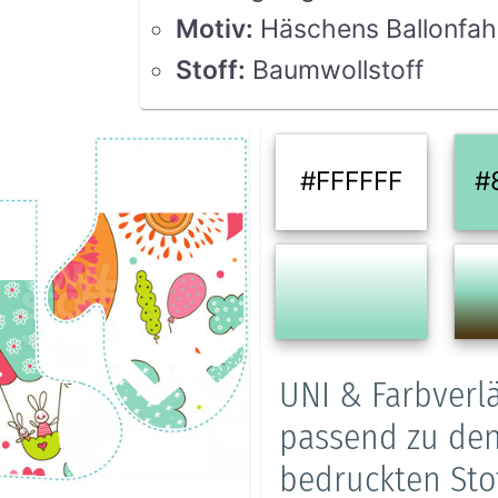
Motiv
:
Häschens Ballonfah
Stoff
:
Baumwollstoff
#FFFFFF
#
UNI & Farbverl
passend zu de
bedruckten Sto