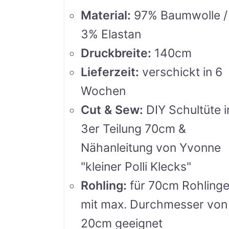
Material
:
97% Baumwolle /
3% Elastan
Druckbreite
:
140cm
Lieferzeit
:
verschickt in 6
Wochen
Cut & Sew
:
DIY Schultüte i
3er Teilung 70cm &
Nähanleitung von Yvonne
"kleiner Polli Klecks"
Rohling
:
für 70cm Rohling
mit max. Durchmesser von
20cm geeignet