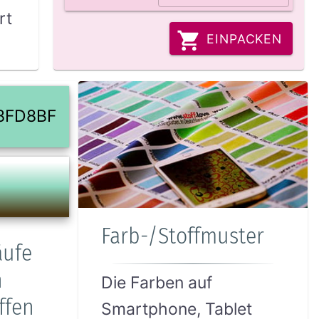
rt
EINPACKEN
8FD8BF
Farb-/Stoffmuster
äufe
n
Die Farben auf
ffen
Smartphone, Tablet