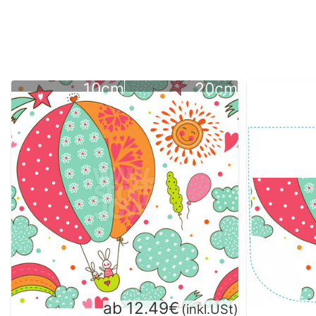
10cm
20cm
ab 12.49€
(inkl.USt)