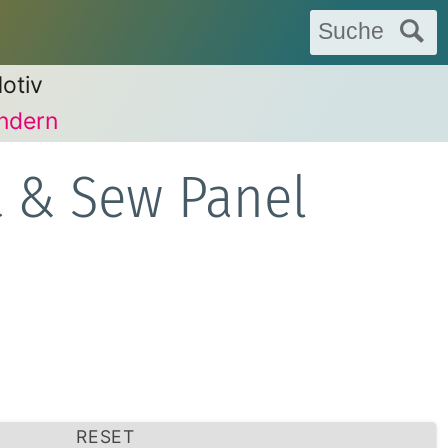
Suche
otiv
ndern
t & Sew Panel
RESET