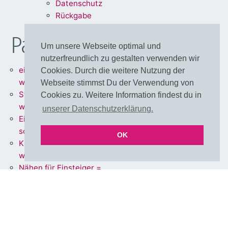
Dat
enschu
tz
Rückg
abe
Partnershops
Um unsere Webseite optimal und
nutzerfreundlich zu gestalten verwenden wir
einfärbbare Meterware =
Cookies. Durch die weitere Nutzung der
www.stoff.love
Webseite stimmst Du der Verwendung von
Stoffe + Schnittmuster =
Cookies zu. Weitere Information findest du in
www.schnoffle.de
unserer Datenschutzerklärung.
Eigene Stoffe = www.stoff-
schmie.de
OK
Kissen Made in Germany =
www.kissen.love
Nähen für Einsteiger =
www.polli-klecks.love
einfärbbare Cut & Sew DIY
Adventskalender =
xmas.stoff.love