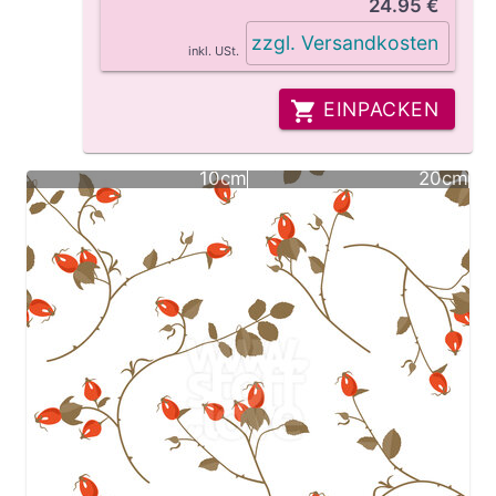
24.95 €
zzgl. Versandkosten
inkl. USt.
EINPACKEN
10cm
20cm