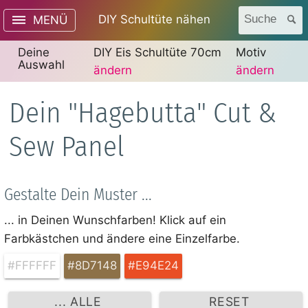
DIY Schultüte nähen
Suche
MENÜ
Deine
DIY Eis Schultüte 70cm
Motiv
Auswahl
ändern
ändern
Dein "Hagebutta" Cut &
Sew Panel
Gestalte Dein Muster ...
... in Deinen Wunschfarben! Klick auf ein
Farbkästchen und ändere eine Einzelfarbe.
#FFFFFF
#8D7148
#E94E24
... ALLE
RESET