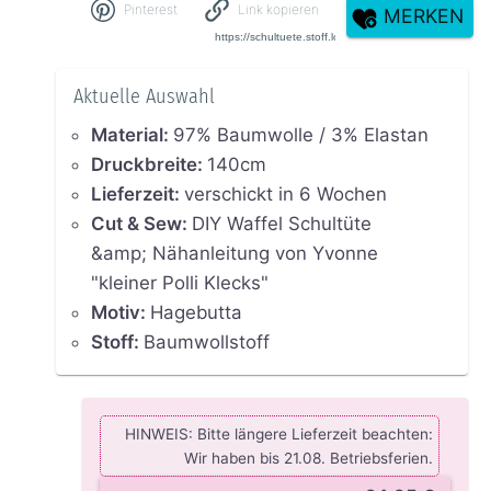
Pinterest
Link kopieren
MERKEN
Aktuelle Auswahl
Material
:
97% Baumwolle / 3% Elastan
Druckbreite
:
140cm
Lieferzeit
:
verschickt in 6 Wochen
Cut & Sew
:
DIY Waffel Schultüte
&amp; Nähanleitung von Yvonne
"kleiner Polli Klecks"
Motiv
:
Hagebutta
Stoff
:
Baumwollstoff
HINWEIS: Bitte längere Lieferzeit beachten:
Wir haben bis 21.08. Betriebsferien.