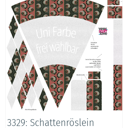
3329: Schattenröslein