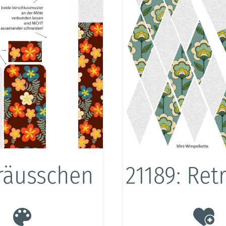
träusschen
21189: Re