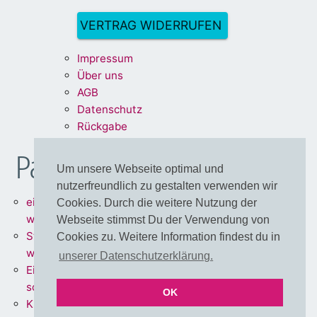
VERTRAG WIDERRUFEN
Impre
ssum
Über uns
A
G
B
Dat
enschu
tz
Rückg
abe
Partnershops
Um unsere Webseite optimal und
nutzerfreundlich zu gestalten verwenden wir
einfärbbare Meterware =
Cookies. Durch die weitere Nutzung der
www.stoff.love
Webseite stimmst Du der Verwendung von
Stoffe + Schnittmuster =
Cookies zu. Weitere Information findest du in
www.schnoffle.de
unserer Datenschutzerklärung.
Eigene Stoffe = www.stoff-
schmie.de
OK
Kissen Made in Germany =