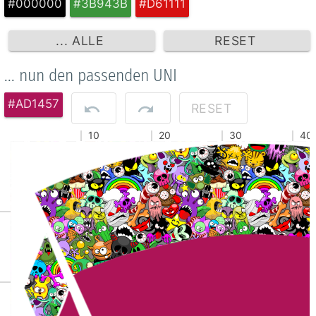
#000000
#3B943B
#D61111
... ALLE
RESET
... nun den passenden UNI
#AD1457
RESET