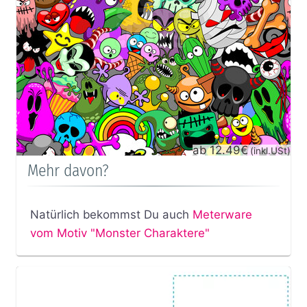
ab 12.49€
(inkl.USt)
Mehr davon?
Natürlich bekommst Du auch
Meterware
vom Motiv "Monster Charaktere"