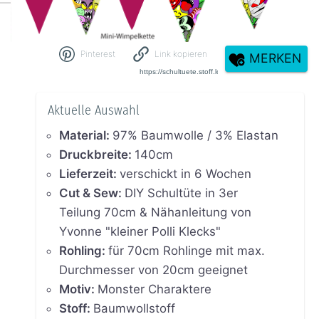
Pinterest
Link kopieren
MERKEN
Aktuelle Auswahl
Material
:
97% Baumwolle / 3% Elastan
Druckbreite
:
140cm
Lieferzeit
:
verschickt in 6 Wochen
Cut & Sew
:
DIY Schultüte in 3er
Teilung 70cm & Nähanleitung von
Yvonne "kleiner Polli Klecks"
Rohling
:
für 70cm Rohlinge mit max.
Durchmesser von 20cm geeignet
Motiv
:
Monster Charaktere
Stoff
:
Baumwollstoff