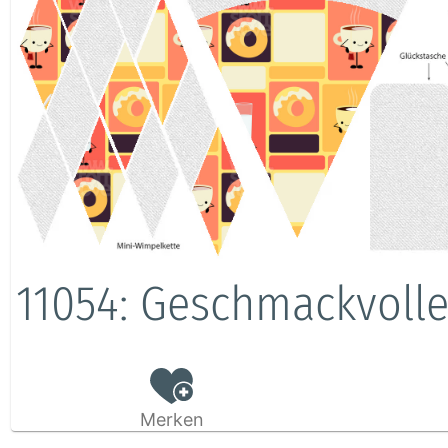
11054: Geschmackvoll
Merken