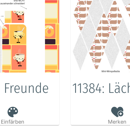
e Freunde
11384: Läc
Einfärben
Merken