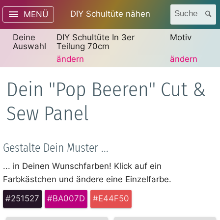
DIY Schultüte nähen
Suche
MENÜ
Deine
DIY Schultüte In 3er
Motiv
Auswahl
Teilung 70cm
ändern
ändern
Dein "Pop Beeren" Cut &
Sew Panel
Gestalte Dein Muster ...
... in Deinen Wunschfarben! Klick auf ein
Farbkästchen und ändere eine Einzelfarbe.
#251527
#BA007D
#E44F50