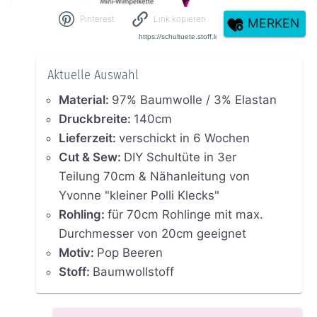
Pinterest
Link kopieren
MERKEN
Aktuelle Auswahl
Material
:
97% Baumwolle / 3% Elastan
Druckbreite
:
140cm
Lieferzeit
:
verschickt in 6 Wochen
Cut & Sew
:
DIY Schultüte in 3er
Teilung 70cm & Nähanleitung von
Yvonne "kleiner Polli Klecks"
Rohling
:
für 70cm Rohlinge mit max.
Durchmesser von 20cm geeignet
Motiv
:
Pop Beeren
Stoff
:
Baumwollstoff