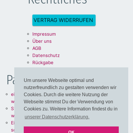
VERTRAG WIDERRUFEN
Impre
ssum
Über uns
A
G
B
Dat
enschu
tz
Rückg
abe
Partnershops
Um unsere Webseite optimal und
nutzerfreundlich zu gestalten verwenden wir
einfärbbare Meterware =
Cookies. Durch die weitere Nutzung der
www.stoff.love
Webseite stimmst Du der Verwendung von
Stoffe + Schnittmuster =
Cookies zu. Weitere Information findest du in
www.schnoffle.de
unserer Datenschutzerklärung.
Eigene Stoffe = www.stoff-
schmie.de
OK