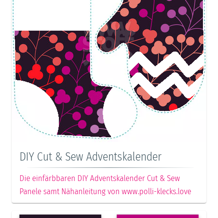
DIY Cut & Sew Adventskalender
Die einfärbbaren DIY Adventskalender Cut & Sew
Panele samt Nähanleitung von www.polli-klecks.love