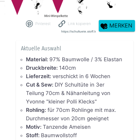
Pinterest
Link kopieren
MERKEN
Aktuelle Auswahl
Material
:
97% Baumwolle / 3% Elastan
Druckbreite
:
140cm
Lieferzeit
:
verschickt in 6 Wochen
Cut & Sew
:
DIY Schultüte in 3er
Teilung 70cm & Nähanleitung von
Yvonne "kleiner Polli Klecks"
Rohling
:
für 70cm Rohlinge mit max.
Durchmesser von 20cm geeignet
Motiv
:
Tanzende Ameisen
Stoff
:
Baumwollstoff