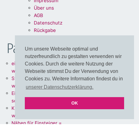
Impre
ssum
Über uns
A
G
B
Dat
enschu
tz
Rückg
abe
Partnershops
Um unsere Webseite optimal und
nutzerfreundlich zu gestalten verwenden wir
einfärbbare Meterware =
Cookies. Durch die weitere Nutzung der
www.stoff.love
Webseite stimmst Du der Verwendung von
Stoffe + Schnittmuster =
Cookies zu. Weitere Information findest du in
www.schnoffle.de
unserer Datenschutzerklärung.
Eigene Stoffe = www.stoff-
schmie.de
OK
Kissen Made in Germany =
www.kissen.love
Nähen für Einsteiger =
www.polli-klecks.love
einfärbbare Cut & Sew DIY