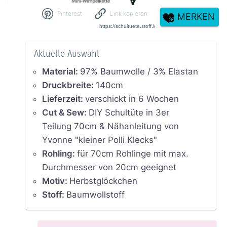
Pinterest
Link kopieren
MERKEN
Aktuelle Auswahl
Material
:
97% Baumwolle / 3% Elastan
Druckbreite
:
140cm
Lieferzeit
:
verschickt in 6 Wochen
Cut & Sew
:
DIY Schultüte in 3er
Teilung 70cm & Nähanleitung von
Yvonne "kleiner Polli Klecks"
Rohling
:
für 70cm Rohlinge mit max.
Durchmesser von 20cm geeignet
Motiv
:
Herbstglöckchen
Stoff
:
Baumwollstoff