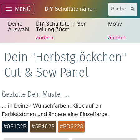
DIY Schultüte nähen
Suche
MENÜ
Deine
DIY Schultüte In 3er
Motiv
Auswahl
Teilung 70cm
ändern
ändern
Dein "Herbstglöckchen"
Cut & Sew Panel
Gestalte Dein Muster ...
... in Deinen Wunschfarben! Klick auf ein
Farbkästchen und ändere eine Einzelfarbe.
#0B1C2B
#5F462B
#BD6228