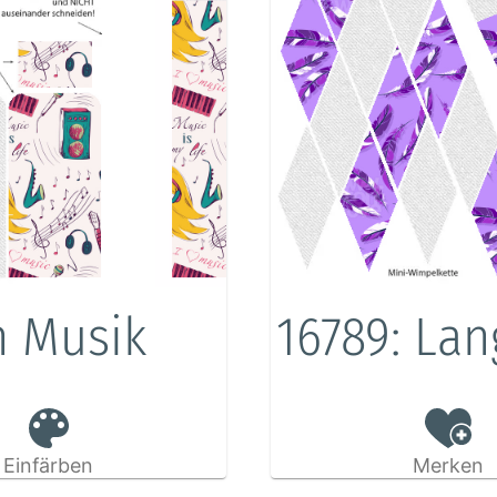
n Musik
16789: La
Einfärben
Merken