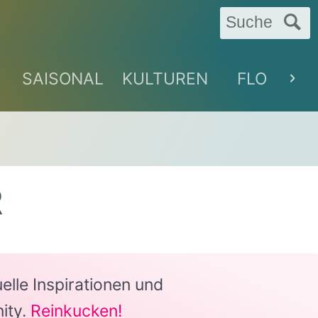
Suche
SAISONAL
KULTUREN
FLORAL
R
lle Inspirationen und
ity.
Reinkucken!