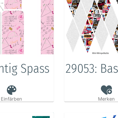
htig Spass
29053: Ba
Einfärben
Merken