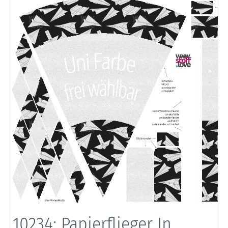
10234: Papierflieger In