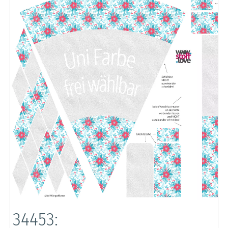
34453: