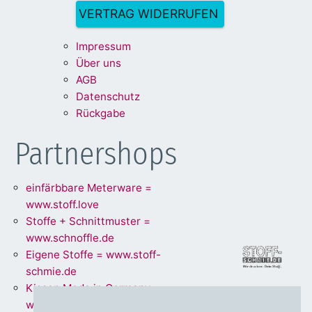
VERTRAG WIDERRUFEN
Impre
ssum
Über uns
A
G
B
Dat
enschu
tz
Rückg
abe
Partnershops
einfärbbare Meterware =
www.stoff.love
Stoffe + Schnittmuster =
www.schnoffle.de
Eigene Stoffe = www.stoff-
schmie.de
Kissen Made in Germany =
www.kissen.love