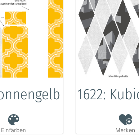
Sonnengelb
1622: Kubi
Einfärben
Merken