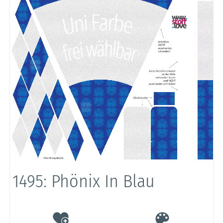
1495: Phönix In Blau