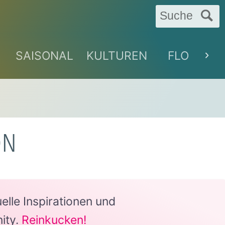
Suche
SAISONAL
KULTUREN
FLORAL
ON
lle Inspirationen und
ity.
Reinkucken!