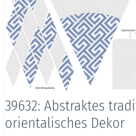
39632: Abstraktes tradi
orientalisches Dekor