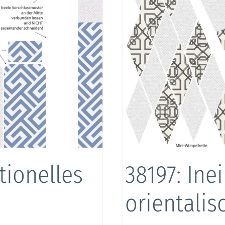
tionelles
38197: Ine
orientali