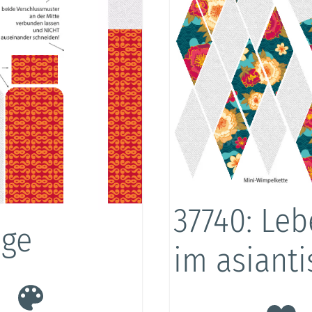
37740: Le
nge
im asianti