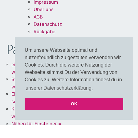
Impre
ssum
Über uns
A
G
B
Dat
enschu
tz
Rückg
abe
Partnershops
Um unsere Webseite optimal und
nutzerfreundlich zu gestalten verwenden wir
einfärbbare Meterware =
Cookies. Durch die weitere Nutzung der
www.stoff.love
Webseite stimmst Du der Verwendung von
Stoffe + Schnittmuster =
Cookies zu. Weitere Information findest du in
www.schnoffle.de
unserer Datenschutzerklärung.
Eigene Stoffe = www.stoff-
schmie.de
OK
Kissen Made in Germany =
www.kissen.love
Nähen für Einsteiger =
www.polli-klecks.love