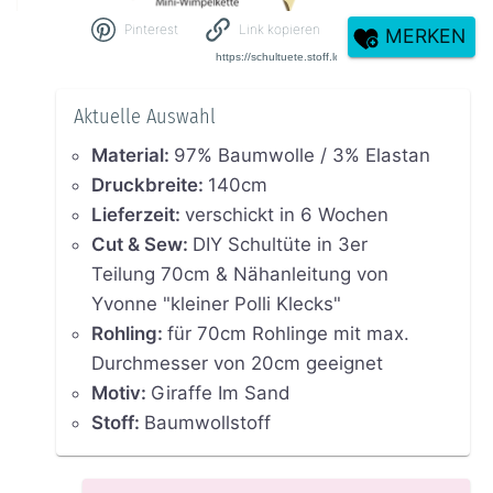
Pinterest
Link kopieren
MERKEN
Aktuelle Auswahl
Material
:
97% Baumwolle / 3% Elastan
Druckbreite
:
140cm
Lieferzeit
:
verschickt in 6 Wochen
Cut & Sew
:
DIY Schultüte in 3er
Teilung 70cm & Nähanleitung von
Yvonne "kleiner Polli Klecks"
Rohling
:
für 70cm Rohlinge mit max.
Durchmesser von 20cm geeignet
Motiv
:
Giraffe Im Sand
Stoff
:
Baumwollstoff