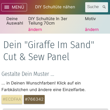
DIY Schultüte nähen
Suche
MENÜ
Deine
DIY Schultüte In 3er
Motiv
Auswahl
Teilung 70cm
ändern
ändern
Dein "Giraffe Im Sand"
Cut & Sew Panel
Gestalte Dein Muster ...
... in Deinen Wunschfarben! Klick auf ein
Farbkästchen und ändere eine Einzelfarbe.
#ECDFAA
#766342