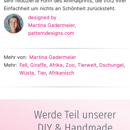
sehr reduzierte Form des Animalprints, die trotz ihrer
Einfachheit um nichts an Schönheit zurücksteht.
designed by
Martina Gadermeier
,
patterndesigns.com
Mehr von:
Martina Gadermeier
Mehr:
Fell
,
Giraffe
,
Afrika
,
Zoo
,
Tierwelt
,
Dschungel
,
Wüste
,
Tier
,
Afrikanisch
Werde Teil unserer
DIY & Handmade