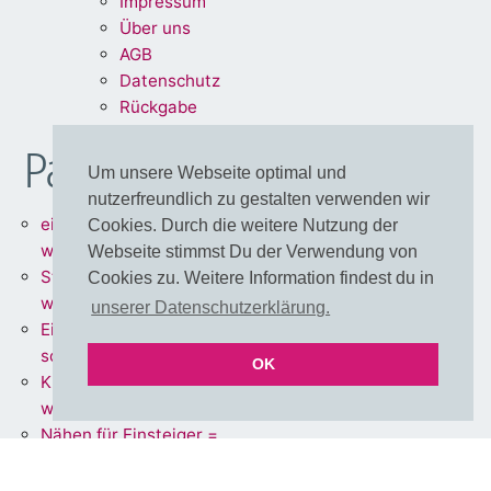
Impre
ssum
Über uns
A
G
B
Dat
enschu
tz
Rückg
abe
Partnershops
Um unsere Webseite optimal und
nutzerfreundlich zu gestalten verwenden wir
einfärbbare Meterware =
Cookies. Durch die weitere Nutzung der
www.stoff.love
Webseite stimmst Du der Verwendung von
Stoffe + Schnittmuster =
Cookies zu. Weitere Information findest du in
www.schnoffle.de
unserer Datenschutzerklärung.
Eigene Stoffe = www.stoff-
schmie.de
OK
Kissen Made in Germany =
www.kissen.love
Nähen für Einsteiger =
www.polli-klecks.love
einfärbbare Cut & Sew DIY