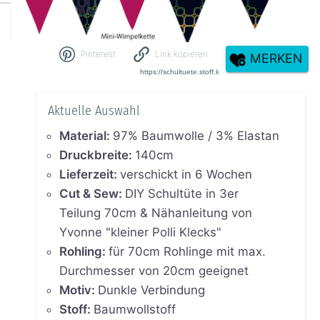
Pinterest
Link kopieren
MERKEN
Aktuelle Auswahl
Material
:
97% Baumwolle / 3% Elastan
Druckbreite
:
140cm
Lieferzeit
:
verschickt in 6 Wochen
Cut & Sew
:
DIY Schultüte in 3er
Teilung 70cm & Nähanleitung von
Yvonne "kleiner Polli Klecks"
Rohling
:
für 70cm Rohlinge mit max.
Durchmesser von 20cm geeignet
Motiv
:
Dunkle Verbindung
Stoff
:
Baumwollstoff