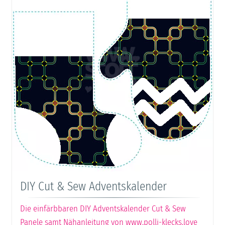
DIY Cut & Sew Adventskalender
Die einfärbbaren DIY Adventskalender Cut & Sew
Panele samt Nähanleitung von www.polli-klecks.love