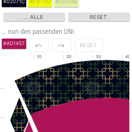
#02071C
#F1F70D
#E2F0A6
... ALLE
RESET
... nun den passenden UNI
#AD1457
RESET