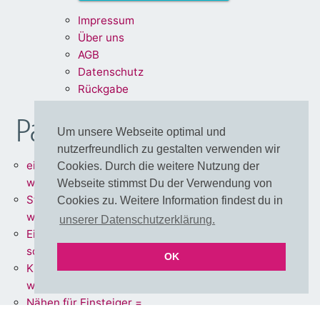
Impre
ssum
Über uns
A
G
B
Dat
enschu
tz
Rückg
abe
Partnershops
Um unsere Webseite optimal und
nutzerfreundlich zu gestalten verwenden wir
einfärbbare Meterware =
Cookies. Durch die weitere Nutzung der
www.stoff.love
Webseite stimmst Du der Verwendung von
Stoffe + Schnittmuster =
Cookies zu. Weitere Information findest du in
www.schnoffle.de
unserer Datenschutzerklärung.
Eigene Stoffe = www.stoff-
schmie.de
OK
Kissen Made in Germany =
www.kissen.love
Nähen für Einsteiger =
www.polli-klecks.love