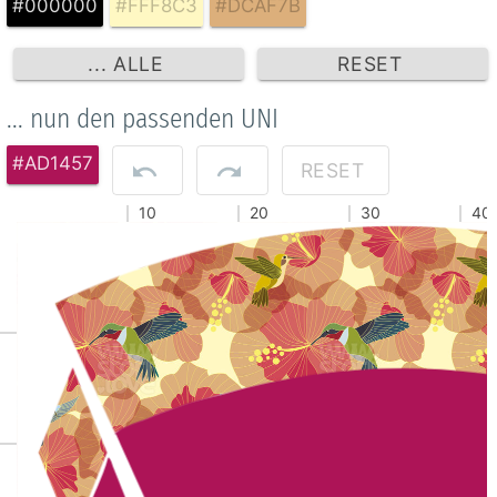
#000000
#FFF8C3
#DCAF7B
... ALLE
RESET
... nun den passenden UNI
#AD1457
RESET