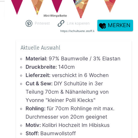
Pinterest
Link kopieren
MERKEN
Aktuelle Auswahl
Material
:
97% Baumwolle / 3% Elastan
Druckbreite
:
140cm
Lieferzeit
:
verschickt in 6 Wochen
Cut & Sew
:
DIY Schultüte in 3er
Teilung 70cm & Nähanleitung von
Yvonne "kleiner Polli Klecks"
Rohling
:
für 70cm Rohlinge mit max.
Durchmesser von 20cm geeignet
Motiv
:
Kolibri Hochzeit Im Hibiskus
Stoff
:
Baumwollstoff