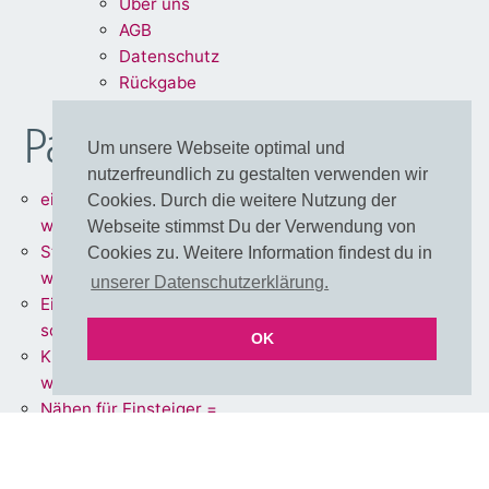
Über uns
A
G
B
Dat
enschu
tz
Rückg
abe
Partnershops
Um unsere Webseite optimal und
nutzerfreundlich zu gestalten verwenden wir
einfärbbare Meterware =
Cookies. Durch die weitere Nutzung der
www.stoff.love
Webseite stimmst Du der Verwendung von
Stoffe + Schnittmuster =
Cookies zu. Weitere Information findest du in
www.schnoffle.de
unserer Datenschutzerklärung.
Eigene Stoffe = www.stoff-
schmie.de
OK
Kissen Made in Germany =
www.kissen.love
Nähen für Einsteiger =
www.polli-klecks.love
einfärbbare Cut & Sew DIY
Adventskalender =