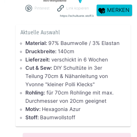
Pinterest
Link kopieren
MERKEN
Aktuelle Auswahl
Material
:
97% Baumwolle / 3% Elastan
Druckbreite
:
140cm
Lieferzeit
:
verschickt in 6 Wochen
Cut & Sew
:
DIY Schultüte in 3er
Teilung 70cm & Nähanleitung von
Yvonne "kleiner Polli Klecks"
Rohling
:
für 70cm Rohlinge mit max.
Durchmesser von 20cm geeignet
Motiv
:
Hexagonia Azur
Stoff
:
Baumwollstoff