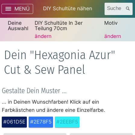
DIY Schultüte nähen
Suche
MENÜ
Deine
DIY Schultüte In 3er
Motiv
Auswahl
Teilung 70cm
ändern
ändern
Dein "Hexagonia Azur"
Cut & Sew Panel
Gestalte Dein Muster ...
... in Deinen Wunschfarben! Klick auf ein
Farbkästchen und ändere eine Einzelfarbe.
#061D5E
#2E78F5
#2EEBF5