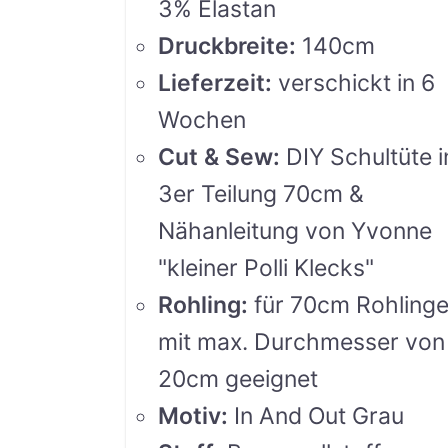
3% Elastan
Druckbreite
:
140cm
Lieferzeit
:
verschickt in 6
Wochen
Cut & Sew
:
DIY Schultüte i
3er Teilung 70cm &
Nähanleitung von Yvonne
"kleiner Polli Klecks"
Rohling
:
für 70cm Rohling
mit max. Durchmesser von
20cm geeignet
Motiv
:
In And Out Grau