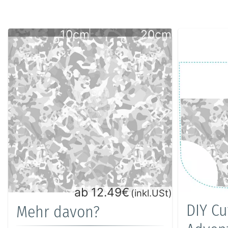
10cm
20cm
ab 12.49€
(inkl.USt)
DIY Cu
Mehr davon?