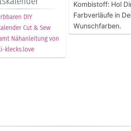
tskalender
Kombistoff: Hol Di
Farbverläufe in De
ärbbaren DIY
Wunschfarben.
alender Cut & Sew
amt Nähanleitung von
i-klecks.love