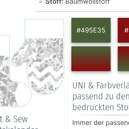
Stoff
:
Baumwollstoff
#495E35
#
UNI & Farbverl
passend zu de
bedruckten Sto
t & Sew
Immer der passen