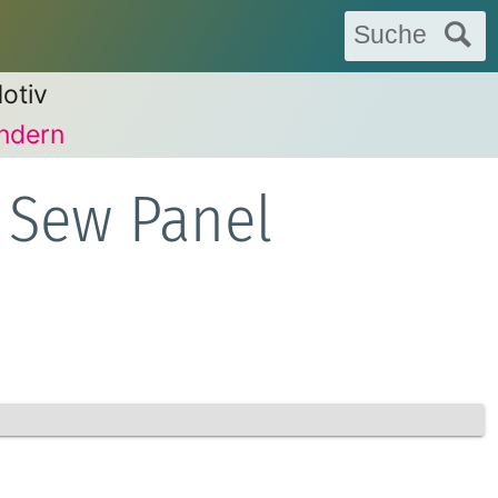
Suche
otiv
ndern
 Sew Panel