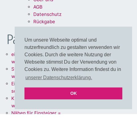
A
G
B
Dat
enschu
tz
Rückg
abe
Partnershops
Um unsere Webseite optimal und
nutzerfreundlich zu gestalten verwenden wir
einfärbbare Meterware =
Cookies. Durch die weitere Nutzung der
www.stoff.love
Webseite stimmst Du der Verwendung von
Stoffe + Schnittmuster =
Cookies zu. Weitere Information findest du in
www.schnoffle.de
unserer Datenschutzerklärung.
Eigene Stoffe = www.stoff-
schmie.de
OK
Kissen Made in Germany =
www.kissen.love
Nähen für Einsteiger =
www.polli-klecks.love
einfärbbare Cut & Sew DIY
Adventskalender =