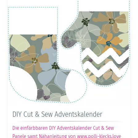
DIY Cut & Sew Adventskalender
Die einfärbbaren DIY Adventskalender Cut & Sew
Panele samt Nähanleitung von www.polli-klecks.love