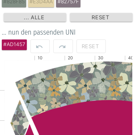
#828F85
#E3D4AA
#82757F
... ALLE
RESET
... nun den passenden UNI
#AD1457
RESET