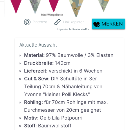
Pinterest
Link kopieren
MERKEN
Aktuelle Auswahl
Material
:
97% Baumwolle / 3% Elastan
Druckbreite
:
140cm
Lieferzeit
:
verschickt in 6 Wochen
Cut & Sew
:
DIY Schultüte in 3er
Teilung 70cm & Nähanleitung von
Yvonne "kleiner Polli Klecks"
Rohling
:
für 70cm Rohlinge mit max.
Durchmesser von 20cm geeignet
Motiv
:
Gelb Lila Potpourri
Stoff
:
Baumwollstoff