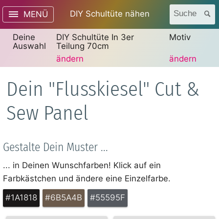
DIY Schultüte nähen
Suche
MENÜ
Deine
DIY Schultüte In 3er
Motiv
Auswahl
Teilung 70cm
ändern
ändern
Dein "Flusskiesel" Cut &
Sew Panel
Gestalte Dein Muster ...
... in Deinen Wunschfarben! Klick auf ein
Farbkästchen und ändere eine Einzelfarbe.
#1A1818
#6B5A4B
#55595F