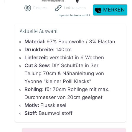
Pinterest
Link kopieren
MERKEN
Aktuelle Auswahl
Material
:
97% Baumwolle / 3% Elastan
Druckbreite
:
140cm
Lieferzeit
:
verschickt in 6 Wochen
Cut & Sew
:
DIY Schultüte in 3er
Teilung 70cm & Nähanleitung von
Yvonne "kleiner Polli Klecks"
Rohling
:
für 70cm Rohlinge mit max.
Durchmesser von 20cm geeignet
Motiv
:
Flusskiesel
Stoff
:
Baumwollstoff