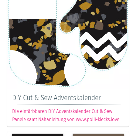
DIY Cut & Sew Adventskalender
Die einfärbbaren DIY Adventskalender Cut & Sew
Panele samt Nähanleitung von www.polli-klecks.love