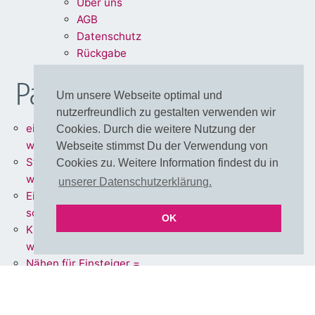
Über uns
A
G
B
Dat
enschu
tz
Rückg
abe
Partnershops
Um unsere Webseite optimal und
nutzerfreundlich zu gestalten verwenden wir
einfärbbare Meterware =
Cookies. Durch die weitere Nutzung der
www.stoff.love
Webseite stimmst Du der Verwendung von
Stoffe + Schnittmuster =
Cookies zu. Weitere Information findest du in
www.schnoffle.de
unserer Datenschutzerklärung.
Eigene Stoffe = www.stoff-
schmie.de
OK
Kissen Made in Germany =
www.kissen.love
Nähen für Einsteiger =
www.polli-klecks.love
einfärbbare Cut & Sew DIY
Adventskalender =