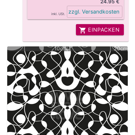
24.95 €
zzgl. Versandkosten
inkl. USt.
EINPACKEN
10cm
20cm