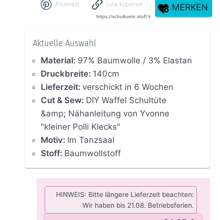
Pinterest
Link kopieren
MERKEN
Aktuelle Auswahl
Material
:
97% Baumwolle / 3% Elastan
Druckbreite
:
140cm
Lieferzeit
:
verschickt in 6 Wochen
Cut & Sew
:
DIY Waffel Schultüte
&amp; Nähanleitung von Yvonne
"kleiner Polli Klecks"
Motiv
:
Im Tanzsaal
Stoff
:
Baumwollstoff
HINWEIS: Bitte längere Lieferzeit beachten:
Wir haben bis 21.08. Betriebsferien.