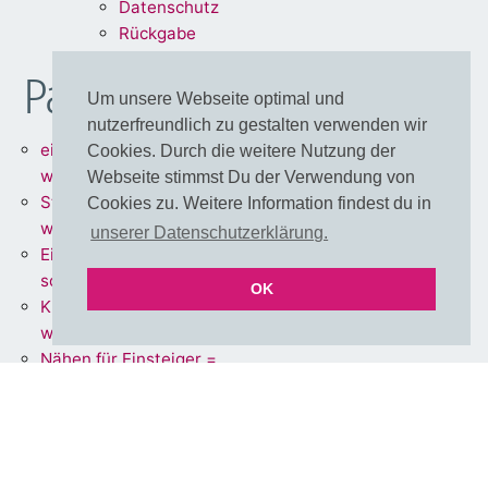
Dat
enschu
tz
Rückg
abe
Partnershops
Um unsere Webseite optimal und
nutzerfreundlich zu gestalten verwenden wir
einfärbbare Meterware =
Cookies. Durch die weitere Nutzung der
www.stoff.love
Webseite stimmst Du der Verwendung von
Stoffe + Schnittmuster =
Cookies zu. Weitere Information findest du in
www.schnoffle.de
unserer Datenschutzerklärung.
Eigene Stoffe = www.stoff-
schmie.de
OK
Kissen Made in Germany =
www.kissen.love
Nähen für Einsteiger =
www.polli-klecks.love
einfärbbare Cut & Sew DIY
Adventskalender =
xmas.stoff.love