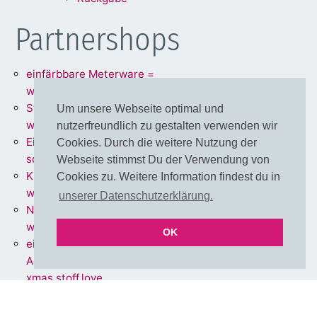
Partnershops
einfärbbare Meterware =
www.stoff.love
Stoffe + Schnittmuster =
Um unsere Webseite optimal und
www.schnoffle.de
nutzerfreundlich zu gestalten verwenden wir
Eigene Stoffe = www.stoff-
Cookies. Durch die weitere Nutzung der
schmie.de
Webseite stimmst Du der Verwendung von
Kissen Made in Germany =
Cookies zu. Weitere Information findest du in
www.kissen.love
unserer Datenschutzerklärung.
Nähen für Einsteiger =
www.polli-klecks.love
OK
einfärbbare Cut & Sew DIY
Adventskalender =
xmas.stoff.love